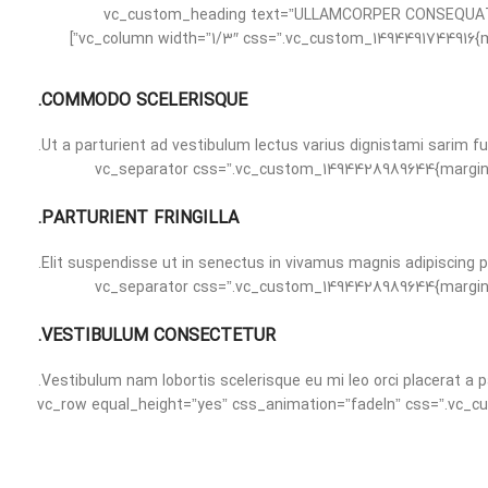
20px !important;}”][vc_custom_heading text=”ULLAMCORPER
COMMODO SCELERISQUE.
Ut a parturient ad vestibulum lectus varius dignistami sarim f
[vc_separator css=”.vc_custom_1494428989644{margin-bottom: 30px !important;}”][/vc_column][vc_column width=”1/3″][vc_separator css=”.vc_cus
PARTURIENT FRINGILLA.
Elit suspendisse ut in senectus in vivamus magnis adipiscing p
[vc_separator css=”.vc_custom_1494428989644{margin-bottom: 30px !important;}”][/vc_column][vc_column width=”1/3″][vc_separator css=”.vc_cus
VESTIBULUM CONSECTETUR.
Vestibulum nam lobortis scelerisque eu mi leo orci placerat a p
[vc_separator css=”.vc_custom_1494428989644{margin-bottom: 30px !important;}”][/vc_column][/vc_row][vc_row equal_height=”yes” c