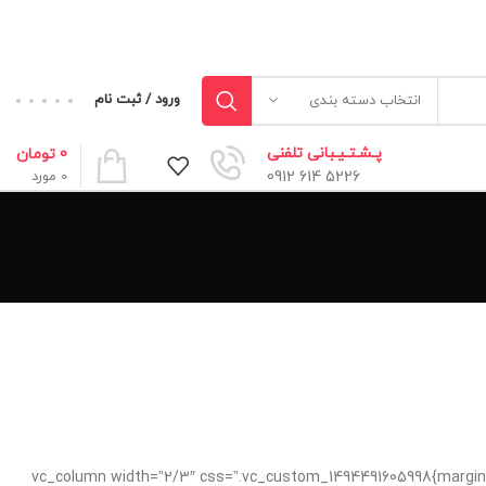
ورود / ثبت نام
انتخاب دسته بندی
پـشـتـیـبانی تلفنی
0
تومان
5226 614 0912
0
مورد
[/vc_column][/vc_row][vc_row content_placement=”middle” css=”.vc_custom_1494491695681{margin-bottom: 6vh !important;}”][vc_column width=”2/3″ css=”.vc_custom_14944