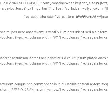
 CONSEQUAT PULVINAR SCELERISQUE” font_container=”tag:h4|font_size:24|te
usce mi pos uere ante vivamus vesti bulum part urient sed a sit fer
tom_1494428989644{margin-bottom: 30px
lacerat accumsan laoreet nec penatibus a vel ut ipsum platea diam pro
tom_1494428989644{margin-bottom: 30px
arturient congue non commodo felis in dui lacinia potenti aptent torq
ss_animation=”fadeIn” css=”.vc_custom_1494407158191{margin-