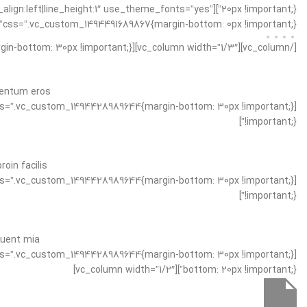
xt_align:left|line_height:1″ use_theme_fonts=”yes”
css=”.vc_custom_1494491689867{margin-bottom: 0px !important;}”][/vc_column][vc_column width=”1/3″ css=”.vc_custom_1494491744916{margin-bottom: 20px !important;}” offset=”vc_hidden-xs”]
[/vc_column][vc_column width=”1/3″][vc_separator css=”.vc_custom_1494428989644{margin-bottom: 30px !important;}”]
mentum eros.
!important;}”]
in facilis.
!important;}”]
uent mia.
bottom: 20px !important;}”][vc_column width=”1/2″]