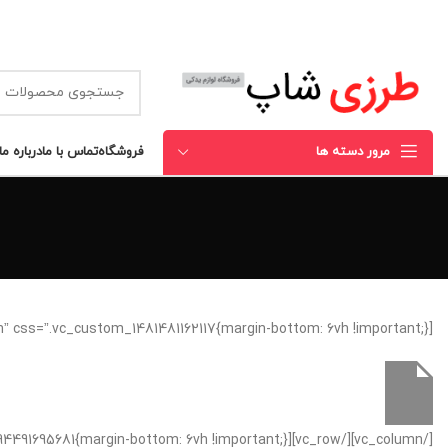
مرور دسته ها
فروشگاه
تماس با ما
درباره ما
[vc_row css_animation=”fadeIn” css=”.vc_custom_1481481162117{margin-bottom: 6vh !important;}”][vc_column]