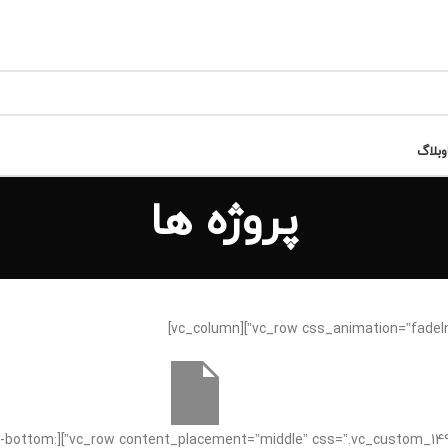
وبلاگ
پروژه ها
91605998{margin-bottom: