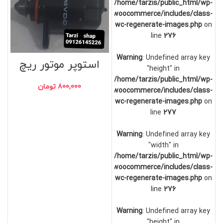
/home/tarzis/public_html/wp-
content/plugins/woocommerce/includes/class-
wc-regenerate-images.php
on
line
276
Warning
: Undefined array key
استوپر موتور ریچ
"height" in
/home/tarzis/public_html/wp-
800,000
تومان
content/plugins/woocommerce/includes/class-
wc-regenerate-images.php
on
line
277
Warning
: Undefined array key
"width" in
/home/tarzis/public_html/wp-
content/plugins/woocommerce/includes/class-
wc-regenerate-images.php
on
line
276
Warning
: Undefined array key
"height" in