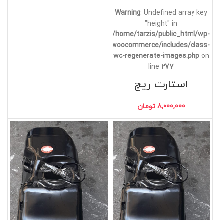
Warning
: Undefined array key
"height" in
/home/tarzis/public_html/wp-
content/plugins/woocommerce/includes/class-
wc-regenerate-images.php
on
line
277
استارت ریچ
8,000,000
تومان