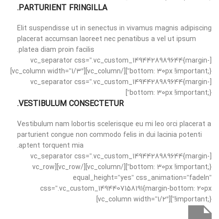
PARTURIENT FRINGILLA.
Elit suspendisse ut in senectus in vivamus magnis adipiscing
placerat accumsan laoreet nec penatibus a vel ut ipsum
platea diam proin facilis.
[vc_separator css=”.vc_custom_1494428989644{margin-
bottom: 30px !important;}”][/vc_column][vc_column width=”1/3″]
[vc_separator css=”.vc_custom_1494428989644{margin-
bottom: 30px !important;}”]
VESTIBULUM CONSECTETUR.
Vestibulum nam lobortis scelerisque eu mi leo orci placerat a
parturient congue non commodo felis in dui lacinia potenti
aptent torquent mia.
[vc_separator css=”.vc_custom_1494428989644{margin-
bottom: 30px !important;}”][/vc_column][/vc_row][vc_row
equal_height=”yes” css_animation=”fadeIn”
css=”.vc_custom_1494407158191{margin-bottom: 20px
!important;}”][vc_column width=”1/2″]