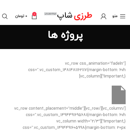
0
منو
0
تومان
پروژه ها
[vc_row css_animation=”fadeIn”
css=”.vc_custom_1481481162117{margin-bottom: 6vh
!important;}”][vc_column]
[/vc_column][/vc_row][vc_row content_placement=”middle”
css=”.vc_custom_1494491695681{margin-bottom: 6vh
!important;}”][vc_column width=”2/3″
css=”.vc_custom_1494491605998{margin-bottom: 20px