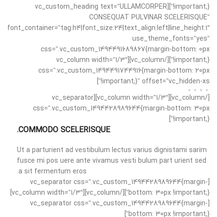
!important;}”][vc_custom_heading text=”ULLAMCORPER
CONSEQUAT PULVINAR SCELERISQUE”
font_container=”tag:h4|font_size:24|text_align:left|line_height:1″
use_theme_fonts=”yes”
css=”.vc_custom_1494491689867{margin-bottom: 0px
!important;}”][/vc_column][vc_column width=”1/3″
css=”.vc_custom_1494491744916{margin-bottom: 20px
!important;}” offset=”vc_hidden-xs”]
[/vc_column][vc_column width=”1/3″][vc_separator
css=”.vc_custom_1494428989644{margin-bottom: 30px
!important;}”]
COMMODO SCELERISQUE.
Ut a parturient ad vestibulum lectus varius dignistami sarim
fusce mi pos uere ante vivamus vesti bulum part urient sed
a sit fermentum eros.
[vc_separator css=”.vc_custom_1494428989644{margin-
bottom: 30px !important;}”][/vc_column][vc_column width=”1/3″]
[vc_separator css=”.vc_custom_1494428989644{margin-
bottom: 30px !important;}”]