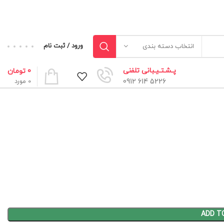
ورود / ثبت نام
انتخاب دسته بندی
پـشـتـیـبانی تلفنی
0
تومان
5226 614 0912
0
مورد
ADD T