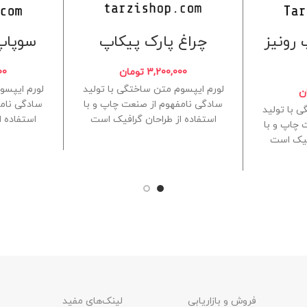
رونیز
چراغ پارک پیکاپ
سوپاپ 
3,200,000
تومان
00
لورم ایپسوم متن ساختگی با تولید
لورم ایپسو
ن
سادگی نامفهوم از صنعت چاپ و با
سادگی نامف
 با تولید
استفاده از طراحان گرافیک است
استفاده ا
 چاپ و با
چاپگرها و
افیک است
فروش و بازاریابی
لینک‌های مفید