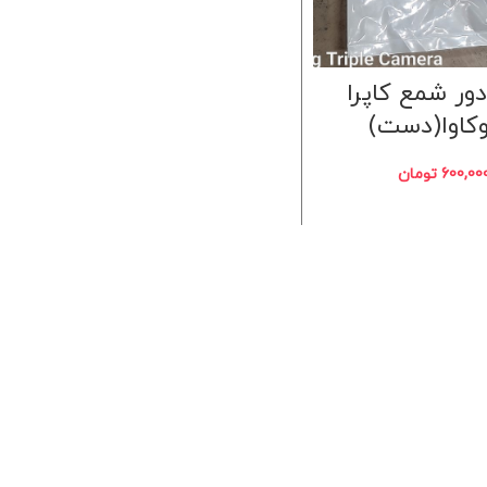
ور شمع کاپرا
وکاوا(دست)
600,00
تومان