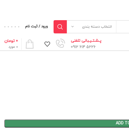
ورود / ثبت نام
انتخاب دسته بندی
پـشـتـیـبانی تلفنی
0
تومان
5226 614 0912
0
مورد
ADD T