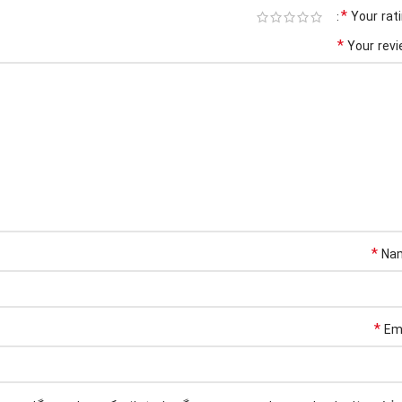
*
Your rat
*
Your rev
*
Na
*
Em